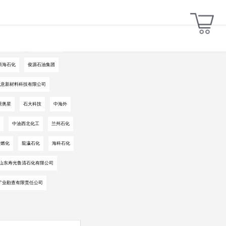
汇丰石化
新疆现代特油
新海石化
俊源石油集团
凯意新材料科技有限公司
营奥星
石大科技
中海外
中油西北化工
兰州石化
阳燃化
龍瀛石化
海科石化
山东寿光鲁清石化有限公司
矿业勘查有限责任公司