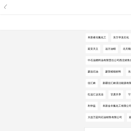
中华石化
中国海油
中国化
阜新睿光氟化工
东方华龙石化
延安天立
远方油蜡
北天顺
中石油燃料油有限责任公司西北销售
蒙连石油
蒙荣精细材料
东
信汇峡
新疆信汇峡清洁能源有
红远汇达实业
甘肃共享
宁
利华益
阜新金丰氟化工有限公
大连万蓝利石油销售有限公司