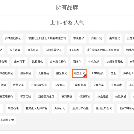
所有品牌
上市↓
价格
人气
工
久泰能源
磐泰能源
京博石化
垦利石化
鲁清石化
华联石化
神驰化工
齐成控股集团
甘肃汇宏能源化工销售有限公司
本溪乾华
齐胜工贸
山东鲁北
江苏
达
东方碳素
远东页岩
抚顺秀霖化工
江苏瑞恒
辽宁缘泰石油化工有限公司
河北
分公司
山东科宇
岚桥石化
山东海右石化
西布尔
中化弘润
徐州海天石化
东
辰控股集团
鑫海集团
无棣鑫岳
阳光焦化
联盟石化
ENN新奥
昆仑
海科化工
限公司
胜星化工
久泰内蒙公司
玉皇化工
广饶科力达
宁夏共享
中兴碳素
滨
夏宝塔石化
平罗宝骏
新疆天利集团
齐翔腾达
恒源石油
永鑫能源
临邑索通
司
中国石油
甘肃正大九源矿业
新海石化
兰州汇丰石化
兰州亚华石化
包头市中勘
延安凯盛石油