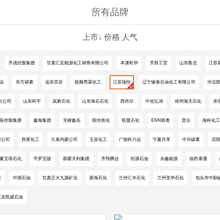
所有品牌
上市↓
价格
人气
工
久泰能源
磐泰能源
京博石化
垦利石化
鲁清石化
华联石化
神驰化工
齐成控股集团
甘肃汇宏能源化工销售有限公司
本溪乾华
齐胜工贸
山东鲁北
江苏
达
东方碳素
远东页岩
抚顺秀霖化工
江苏瑞恒
辽宁缘泰石油化工有限公司
河北
分公司
山东科宇
岚桥石化
山东海右石化
西布尔
中化弘润
徐州海天石化
东
辰控股集团
鑫海集团
无棣鑫岳
阳光焦化
联盟石化
ENN新奥
昆仑
海科化工
限公司
胜星化工
久泰内蒙公司
玉皇化工
广饶科力达
宁夏共享
中兴碳素
滨
夏宝塔石化
平罗宝骏
新疆天利集团
齐翔腾达
恒源石油
永鑫能源
临邑索通
司
中国石油
甘肃正大九源矿业
新海石化
兰州汇丰石化
兰州亚华石化
包头市中勘
延安凯盛石油