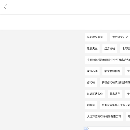
中华石化
中国海油
中国化
阜新睿光氟化工
东方华龙石化
延安天立
远方油蜡
北天顺
中石油燃料油有限责任公司西北销售
蒙连石油
蒙荣精细材料
东
信汇峡
新疆信汇峡清洁能源有
红远汇达实业
甘肃共享
宁
利华益
阜新金丰氟化工有限公
大连万蓝利石油销售有限公司