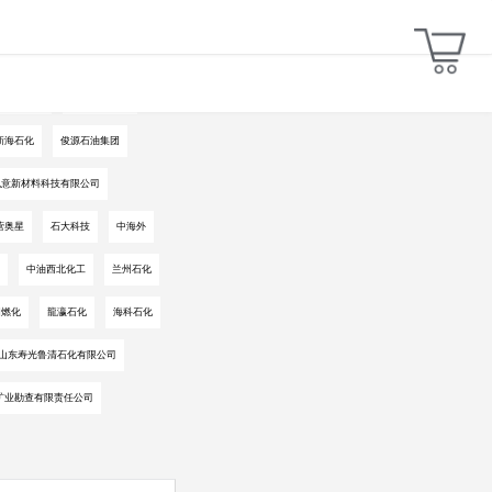
汇丰石化
新疆现代特油
新海石化
俊源石油集团
凯意新材料科技有限公司
营奥星
石大科技
中海外
中油西北化工
兰州石化
阳燃化
龍瀛石化
海科石化
山东寿光鲁清石化有限公司
矿业勘查有限责任公司