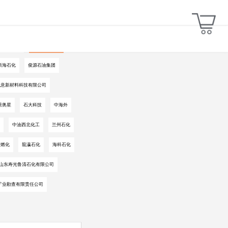
汇丰石化
新疆现代特油
新海石化
俊源石油集团
凯意新材料科技有限公司
营奥星
石大科技
中海外
中油西北化工
兰州石化
阳燃化
龍瀛石化
海科石化
山东寿光鲁清石化有限公司
矿业勘查有限责任公司