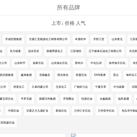
所有品牌
上市↓
价格
人气
工
久泰能源
磐泰能源
京博石化
垦利石化
鲁清石化
华联石化
神驰化工
齐成控股集团
甘肃汇宏能源化工销售有限公司
本溪乾华
齐胜工贸
山东鲁北
江苏
达
东方碳素
远东页岩
抚顺秀霖化工
江苏瑞恒
辽宁缘泰石油化工有限公司
河北
分公司
山东科宇
岚桥石化
山东海右石化
西布尔
中化弘润
徐州海天石化
东
辰控股集团
鑫海集团
无棣鑫岳
阳光焦化
联盟石化
ENN新奥
昆仑
海科化工
限公司
胜星化工
久泰内蒙公司
玉皇化工
广饶科力达
宁夏共享
中兴碳素
滨
夏宝塔石化
平罗宝骏
新疆天利集团
齐翔腾达
恒源石油
永鑫能源
临邑索通
司
中国石油
甘肃正大九源矿业
新海石化
兰州汇丰石化
兰州亚华石化
包头市中勘
延安凯盛石油