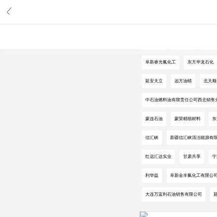
中华石化
中国海油
中国化
阜新睿光氟化工
东方华龙石化
延安天立
远方油蜡
北天顺
中石油燃料油有限责任公司西北销售
蒙连石油
蒙荣精细材料
东
信汇峡
新疆信汇峡清洁能源有
红远汇达实业
甘肃共享
宁
利华益
阜新金丰氟化工有限公
大连万蓝利石油销售有限公司